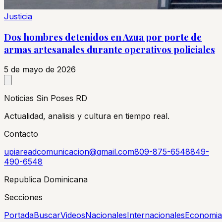
Justicia
Dos hombres detenidos en Azua por porte de
armas artesanales durante operativos policiales
5 de mayo de 2026
Noticias Sin Poses RD
Actualidad, analisis y cultura en tiempo real.
Contacto
upiareadcomunicacion@gmail.com
809-875-6548
849-
490-6548
Republica Dominicana
Secciones
Portada
Buscar
Videos
Nacionales
Internacionales
Economia